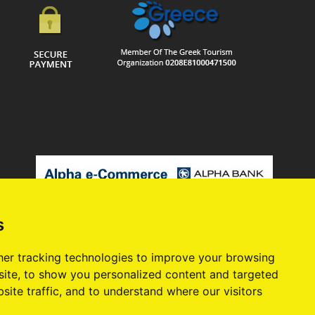
s
er tracking technologies to improve your browsing
ite, to show you personalized content and targeted
site traffic, and to understand where our visitors