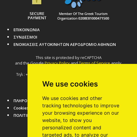
ΕΠΙΚΟΙΝΩΝΙΑ
ΣΥΝΔΕΣΜΟΙ
ΕΝΟΙΚΙΑΣΕΙΣ ΑΥΤΟΚΙΝΗΤΩΝ ΑΕΡΟΔΡΟΜΙΟ ΑΘΗΝΩΝ
This site is protected by reCAPTCHA
and the Google
Privacy Policy
and
Terms of Service
apply.
Τηλ : +30 210 6022220, +30 210 6624887 Email:
info@acr.gr
We use cookies
We use cookies and other
ΠΛΗΡΟΦΟΡΙΕΣ ΑΘΗΝΑΣ
tracking technologies to improve
Cookies
your browsing experience on our
ΠΟΛΙΤΙΚΗ ΑΠΟΡΡΗΤΟΥ
website, to show you
personalized content and
targeted ads, to analyze our