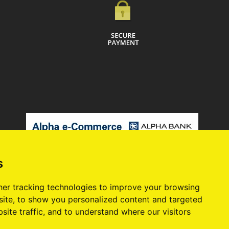
s
er tracking technologies to improve your browsing
ite, to show you personalized content and targeted
site traffic, and to understand where our visitors