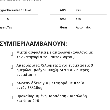
Type:
Unleaded 95 Fuel
ABS:
Yes
:
5
A/C:
Yes
ayer:
Yes
Gear:
Automatic
Σ ΣΥΜΠΕΡΙΛΑΜΒΑΝΟΥΝ:
Μικτή ασφάλεια με απαλλαγή (ανάλογα με
την κατηγορία του αυτοκινήτου)
Απεριόριστα Χιλιόμετρα για ενοικιάσεις 3
ημερών+. (Μέχρι 200χλμ για 1 & 2 ημέρες
ενοικίαση)
Δωρεάν άδεια για μεταφορά με πλοίο
εντός Ελλάδος
Προκαθορισμένη Παράδοση /Παραλαβή
και Φπα 24%