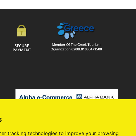
s
er tracking technologies to improve your browsing